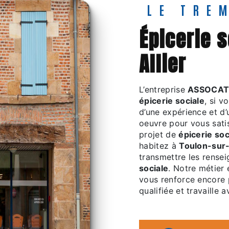
LE TRE
épicerie sociale à Toulon-sur-
Allier
L’entreprise
ASSOCAT
épicerie sociale
, si v
d’une expérience et d’
oeuvre pour vous sati
projet de
épicerie soc
habitez à
Toulon-sur-
transmettre les rense
sociale
. Notre métier 
vous renforce encore p
qualifiée et travaille 