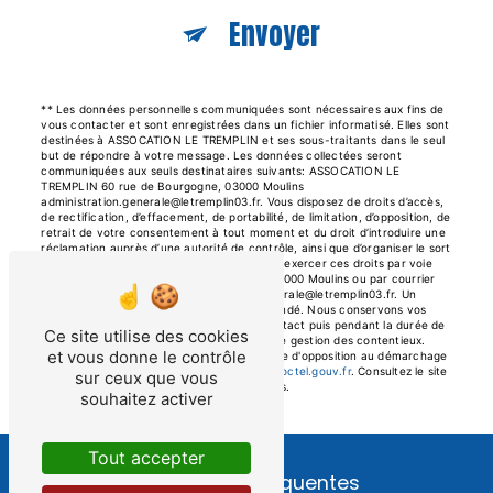
Envoyer
** Les données personnelles communiquées sont nécessaires aux fins de
vous contacter et sont enregistrées dans un fichier informatisé. Elles sont
destinées à ASSOCATION LE TREMPLIN et ses sous-traitants dans le seul
but de répondre à votre message. Les données collectées seront
communiquées aux seuls destinataires suivants: ASSOCATION LE
TREMPLIN 60 rue de Bourgogne, 03000 Moulins
administration.generale@letremplin03.fr. Vous disposez de droits d’accès,
de rectification, d’effacement, de portabilité, de limitation, d’opposition, de
retrait de votre consentement à tout moment et du droit d’introduire une
réclamation auprès d’une autorité de contrôle, ainsi que d’organiser le sort
de vos données post-mortem. Vous pouvez exercer ces droits par voie
postale à l'adresse 60 rue de Bourgogne, 03000 Moulins ou par courrier
électronique à l'adresse administration.generale@letremplin03.fr. Un
justificatif d'identité pourra vous être demandé. Nous conservons vos
données pendant la période de prise de contact puis pendant la durée de
Ce site utilise des cookies
prescription légale aux fins probatoires et de gestion des contentieux.
et vous donne le contrôle
Vous avez le droit de vous inscrire sur la liste d'opposition au démarchage
téléphonique, disponible à cette adresse:
Bloctel.gouv.fr
. Consultez le site
sur ceux que vous
cnil.fr pour plus d’informations sur vos droits.
souhaitez activer
Tout accepter
Recherches fréquentes