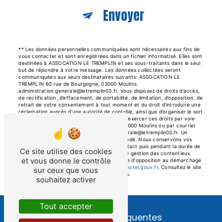
Envoyer
** Les données personnelles communiquées sont nécessaires aux fins de
vous contacter et sont enregistrées dans un fichier informatisé. Elles sont
destinées à ASSOCATION LE TREMPLIN et ses sous-traitants dans le seul
but de répondre à votre message. Les données collectées seront
communiquées aux seuls destinataires suivants: ASSOCATION LE
TREMPLIN 60 rue de Bourgogne, 03000 Moulins
administration.generale@letremplin03.fr. Vous disposez de droits d’accès,
de rectification, d’effacement, de portabilité, de limitation, d’opposition, de
retrait de votre consentement à tout moment et du droit d’introduire une
réclamation auprès d’une autorité de contrôle, ainsi que d’organiser le sort
de vos données post-mortem. Vous pouvez exercer ces droits par voie
postale à l'adresse 60 rue de Bourgogne, 03000 Moulins ou par courrier
électronique à l'adresse administration.generale@letremplin03.fr. Un
justificatif d'identité pourra vous être demandé. Nous conservons vos
données pendant la période de prise de contact puis pendant la durée de
Ce site utilise des cookies
prescription légale aux fins probatoires et de gestion des contentieux.
et vous donne le contrôle
Vous avez le droit de vous inscrire sur la liste d'opposition au démarchage
téléphonique, disponible à cette adresse:
Bloctel.gouv.fr
. Consultez le site
sur ceux que vous
cnil.fr pour plus d’informations sur vos droits.
souhaitez activer
Tout accepter
Recherches fréquentes