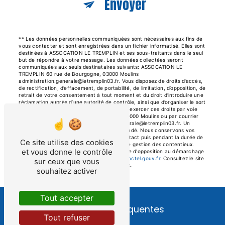
Envoyer
** Les données personnelles communiquées sont nécessaires aux fins de
vous contacter et sont enregistrées dans un fichier informatisé. Elles sont
destinées à ASSOCATION LE TREMPLIN et ses sous-traitants dans le seul
but de répondre à votre message. Les données collectées seront
communiquées aux seuls destinataires suivants: ASSOCATION LE
TREMPLIN 60 rue de Bourgogne, 03000 Moulins
administration.generale@letremplin03.fr. Vous disposez de droits d’accès,
de rectification, d’effacement, de portabilité, de limitation, d’opposition, de
retrait de votre consentement à tout moment et du droit d’introduire une
réclamation auprès d’une autorité de contrôle, ainsi que d’organiser le sort
de vos données post-mortem. Vous pouvez exercer ces droits par voie
postale à l'adresse 60 rue de Bourgogne, 03000 Moulins ou par courrier
électronique à l'adresse administration.generale@letremplin03.fr. Un
justificatif d'identité pourra vous être demandé. Nous conservons vos
données pendant la période de prise de contact puis pendant la durée de
Ce site utilise des cookies
prescription légale aux fins probatoires et de gestion des contentieux.
et vous donne le contrôle
Vous avez le droit de vous inscrire sur la liste d'opposition au démarchage
téléphonique, disponible à cette adresse:
Bloctel.gouv.fr
. Consultez le site
sur ceux que vous
cnil.fr pour plus d’informations sur vos droits.
souhaitez activer
Tout accepter
Recherches fréquentes
Tout refuser