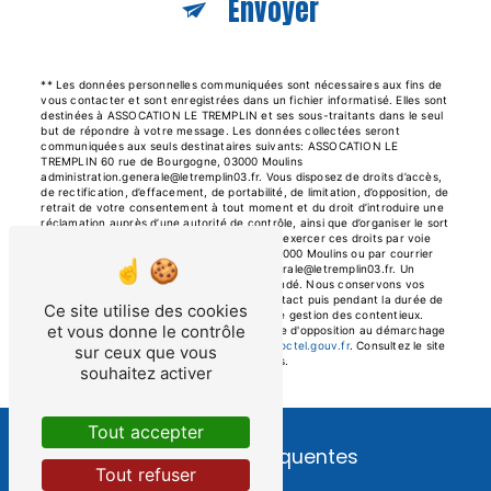
Envoyer
** Les données personnelles communiquées sont nécessaires aux fins de
vous contacter et sont enregistrées dans un fichier informatisé. Elles sont
destinées à ASSOCATION LE TREMPLIN et ses sous-traitants dans le seul
but de répondre à votre message. Les données collectées seront
communiquées aux seuls destinataires suivants: ASSOCATION LE
TREMPLIN 60 rue de Bourgogne, 03000 Moulins
administration.generale@letremplin03.fr. Vous disposez de droits d’accès,
de rectification, d’effacement, de portabilité, de limitation, d’opposition, de
retrait de votre consentement à tout moment et du droit d’introduire une
réclamation auprès d’une autorité de contrôle, ainsi que d’organiser le sort
de vos données post-mortem. Vous pouvez exercer ces droits par voie
postale à l'adresse 60 rue de Bourgogne, 03000 Moulins ou par courrier
électronique à l'adresse administration.generale@letremplin03.fr. Un
justificatif d'identité pourra vous être demandé. Nous conservons vos
données pendant la période de prise de contact puis pendant la durée de
Ce site utilise des cookies
prescription légale aux fins probatoires et de gestion des contentieux.
et vous donne le contrôle
Vous avez le droit de vous inscrire sur la liste d'opposition au démarchage
téléphonique, disponible à cette adresse:
Bloctel.gouv.fr
. Consultez le site
sur ceux que vous
cnil.fr pour plus d’informations sur vos droits.
souhaitez activer
Tout accepter
Recherches fréquentes
Tout refuser