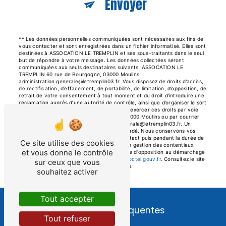
Envoyer
** Les données personnelles communiquées sont nécessaires aux fins de
vous contacter et sont enregistrées dans un fichier informatisé. Elles sont
destinées à ASSOCATION LE TREMPLIN et ses sous-traitants dans le seul
but de répondre à votre message. Les données collectées seront
communiquées aux seuls destinataires suivants: ASSOCATION LE
TREMPLIN 60 rue de Bourgogne, 03000 Moulins
administration.generale@letremplin03.fr. Vous disposez de droits d’accès,
de rectification, d’effacement, de portabilité, de limitation, d’opposition, de
retrait de votre consentement à tout moment et du droit d’introduire une
réclamation auprès d’une autorité de contrôle, ainsi que d’organiser le sort
de vos données post-mortem. Vous pouvez exercer ces droits par voie
postale à l'adresse 60 rue de Bourgogne, 03000 Moulins ou par courrier
électronique à l'adresse administration.generale@letremplin03.fr. Un
justificatif d'identité pourra vous être demandé. Nous conservons vos
données pendant la période de prise de contact puis pendant la durée de
Ce site utilise des cookies
prescription légale aux fins probatoires et de gestion des contentieux.
et vous donne le contrôle
Vous avez le droit de vous inscrire sur la liste d'opposition au démarchage
téléphonique, disponible à cette adresse:
Bloctel.gouv.fr
. Consultez le site
sur ceux que vous
cnil.fr pour plus d’informations sur vos droits.
souhaitez activer
Tout accepter
Recherches fréquentes
Tout refuser